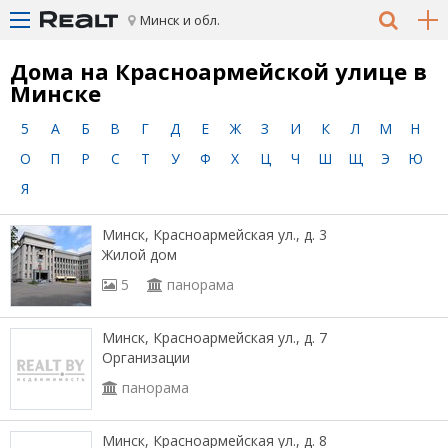
Минск и обл.
Дома на Красноармейской улице в
Минске
5
А
Б
В
Г
Д
Е
Ж
З
И
К
Л
М
Н
О
П
Р
С
Т
У
Ф
Х
Ц
Ч
Ш
Щ
Э
Ю
Я
Минск, Красноармейская ул., д. 3
Жилой дом
5
панорама
Минск, Красноармейская ул., д. 7
Организации
панорама
Минск, Красноармейская ул., д. 8