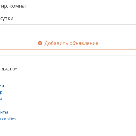
тир, комнат
сутки
Добавить объявление
REALT.BY
ии
тр
и
енты
 cookies