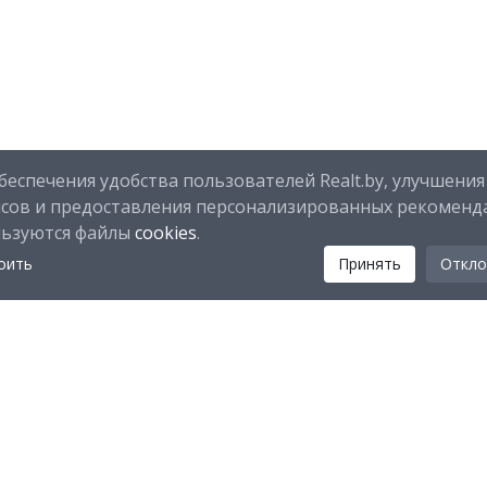
беспечения удобства пользователей Realt.by, улучшения
исов и предоставления персонализированных рекоменд
льзуются файлы
cookies
.
оить
Принять
Откло
Мы в соц. сетях:
Скачайте мобильное приложение Realt Mobile: