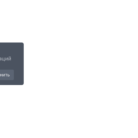
аций
нить