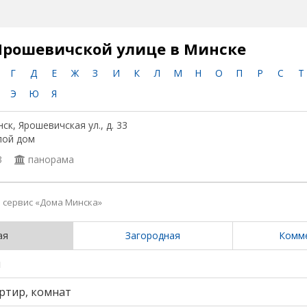
Ярошевичской улице в Минске
Г
Д
Е
Ж
З
И
К
Л
М
Н
О
П
Р
С
Т
Э
Ю
Я
ск, Ярошевичская ул., д. 33
лой дом
3
панорама
сервис «Дома Минска»
ая
Загородная
Комм
и
ртир, комнат