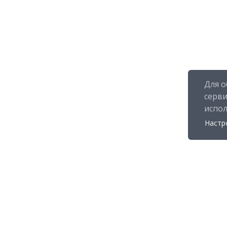
Для о
серв
испо
Настр