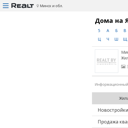
Минск и обл.
Дома на 
5
А
Б
В
Ц
Ч
Ш
Щ
Мин
Жи
Информационный 
Жил
Новостройк
Продажа ква