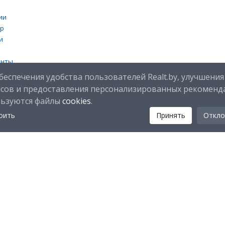
ии
тр
и
енты
 cookies
беспечения удобства пользователей Realt.by, улучшения
исов и предоставления персонализированных рекоменд
льзуются файлы
cookies
.
оить
Принять
Откло
Мы в соц. сетях:
Скачайте мобильное приложение Realt Mobile: