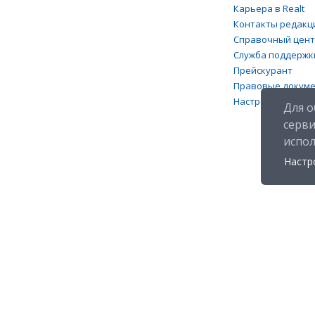
Карьера в Realt
Контакты редакц
Справочный цен
Служба поддержк
Прейскурант
Правовые докум
Настройка файлов
Для о
серв
испо
Настр