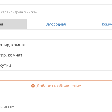
сервис «Дома Минска»
ая
Загородная
Комм
и
ртир, комнат
тир, комнат
сутки
Добавить объявление
REALT.BY