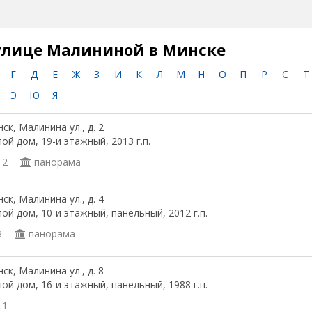
улице Малининой в Минске
Г
Д
Е
Ж
З
И
К
Л
М
Н
О
П
Р
С
Т
Э
Ю
Я
ск, Малинина ул., д. 2
ой дом, 19-и этажный, 2013 г.п.
12
панорама
ск, Малинина ул., д. 4
ой дом, 10-и этажный, панельный, 2012 г.п.
8
панорама
ск, Малинина ул., д. 8
ой дом, 16-и этажный, панельный, 1988 г.п.
11