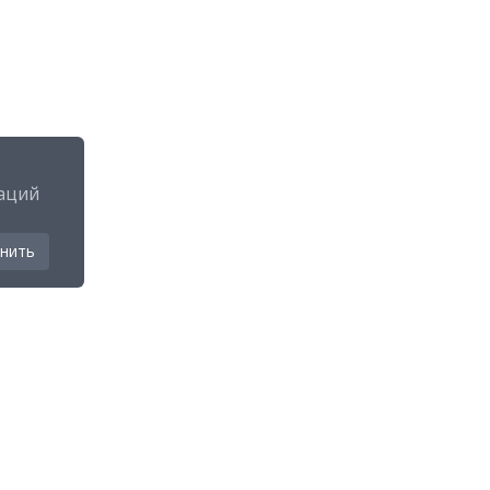
аций
нить