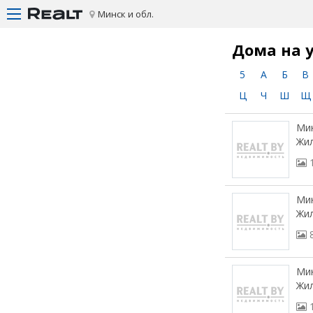
Минск и обл.
Дома на 
5
А
Б
В
Ц
Ч
Ш
Щ
Мин
Жил
Мин
Жил
Мин
Жил