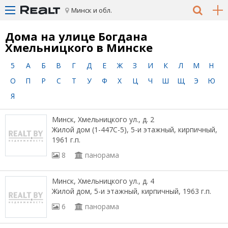
Минск и обл.
Дома на улице Богдана
Хмельницкого в Минске
5
А
Б
В
Г
Д
Е
Ж
З
И
К
Л
М
Н
О
П
Р
С
Т
У
Ф
Х
Ц
Ч
Ш
Щ
Э
Ю
Я
Минск, Хмельницкого ул., д. 2
Жилой дом (1-447С-5), 5-и этажный, кирпичный,
1961 г.п.
8
панорама
Минск, Хмельницкого ул., д. 4
Жилой дом, 5-и этажный, кирпичный, 1963 г.п.
6
панорама