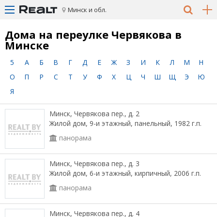
Минск и обл.
Дома на переулке Червякова в
Минске
5
А
Б
В
Г
Д
Е
Ж
З
И
К
Л
М
Н
О
П
Р
С
Т
У
Ф
Х
Ц
Ч
Ш
Щ
Э
Ю
Я
Минск, Червякова пер., д. 2
Жилой дом, 9-и этажный, панельный, 1982 г.п.
панорама
Минск, Червякова пер., д. 3
Жилой дом, 6-и этажный, кирпичный, 2006 г.п.
панорама
Минск, Червякова пер., д. 4