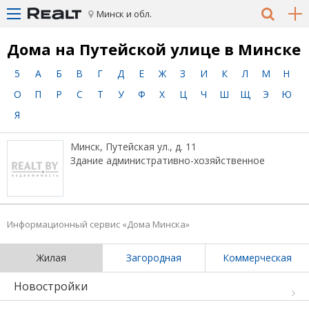
Минск и обл.
Дома на Путейской улице в Минске
5
А
Б
В
Г
Д
Е
Ж
З
И
К
Л
М
Н
О
П
Р
С
Т
У
Ф
Х
Ц
Ч
Ш
Щ
Э
Ю
Я
Минск, Путейская ул., д. 11
Здание административно-хозяйственное
Информационный сервис «Дома Минска»
Жилая
Загородная
Коммерческая
Новостройки