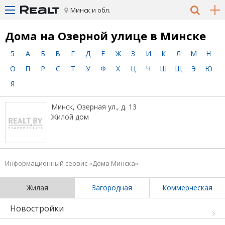
Минск и обл.
Дома на Озерной улице в Минске
5
А
Б
В
Г
Д
Е
Ж
З
И
К
Л
М
Н
О
П
Р
С
Т
У
Ф
Х
Ц
Ч
Ш
Щ
Э
Ю
Я
Минск, Озерная ул., д. 13
Жилой дом
Информационный сервис «Дома Минска»
Жилая
Загородная
Коммерческая
Новостройки