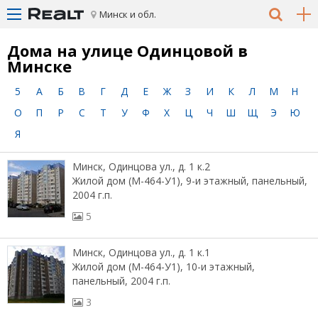
Минск и обл.
Дома на улице Одинцовой в
Минске
5
А
Б
В
Г
Д
Е
Ж
З
И
К
Л
М
Н
О
П
Р
С
Т
У
Ф
Х
Ц
Ч
Ш
Щ
Э
Ю
Я
Минск, Одинцова ул., д. 1 к.2
Жилой дом (М-464-У1), 9-и этажный, панельный,
2004 г.п.
5
Минск, Одинцова ул., д. 1 к.1
Жилой дом (М-464-У1), 10-и этажный,
панельный, 2004 г.п.
3