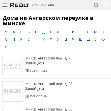
Минск и обл.
Дома на Ангарском переулке в
Минске
5
А
Б
В
Г
Д
Е
Ж
З
И
К
Л
М
Н
О
П
Р
С
Т
У
Ф
Х
Ц
Ч
Ш
Щ
Э
Ю
Я
Минск, Ангарский пер., д. 7
Жилой дом
панорама
Минск, Ангарский пер., д. 28
Жилой дом
панорама
Минск, Ангарский пер., д. 63