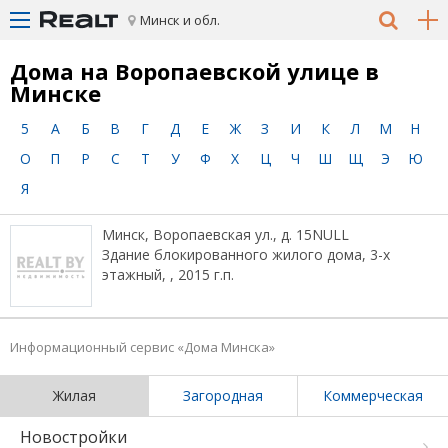
Минск и обл.
Дома на Воропаевской улице в
Минске
5
А
Б
В
Г
Д
Е
Ж
З
И
К
Л
М
Н
О
П
Р
С
Т
У
Ф
Х
Ц
Ч
Ш
Щ
Э
Ю
Я
Минск, Воропаевская ул., д. 15NULL
Здание блокированного жилого дома, 3-х
этажный, , 2015 г.п.
Информационный сервис «Дома Минска»
Жилая
Загородная
Коммерческая
Новостройки