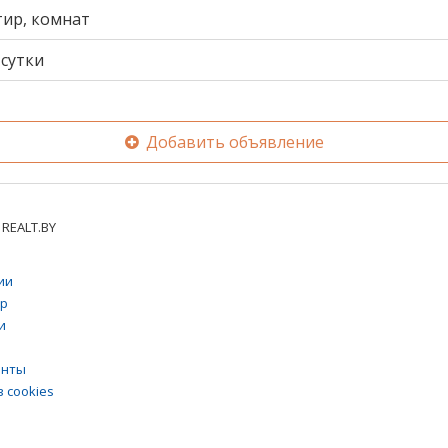
тир, комнат
сутки
Добавить объявление
REALT.BY
ии
тр
и
енты
 cookies