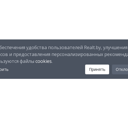
беспечения удобства пользователей Realt.by, улучшения
исов и предоставления персонализированных рекоменд
льзуются файлы
cookies
.
оить
Принять
Откло
Мы в соц. сетях:
Скачайте мобильное приложение Realt Mobile: