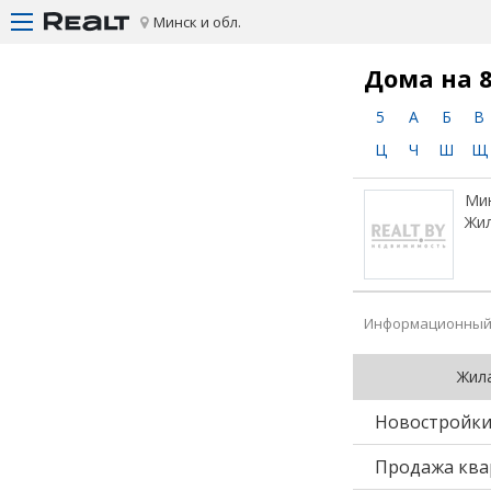
Минск и обл.
Дома на 
5
А
Б
В
Ц
Ч
Ш
Щ
Мин
Жил
Информационный 
Жил
Новостройк
Продажа ква