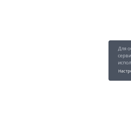
Для о
серв
испо
Настр