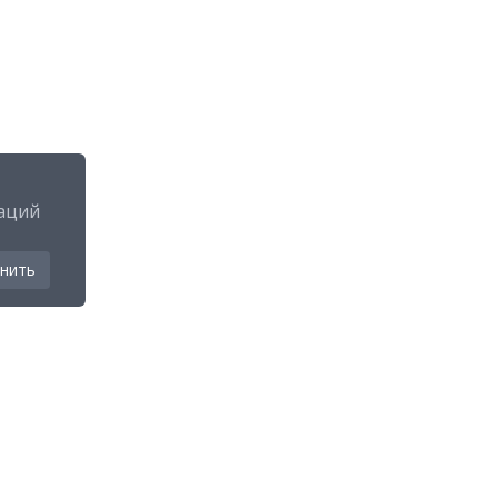
аций
нить