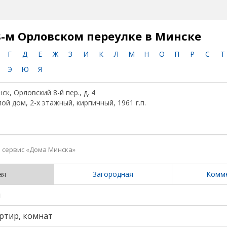
8-м Орловском переулке в Минске
Г
Д
Е
Ж
З
И
К
Л
М
Н
О
П
Р
С
Т
Э
Ю
Я
ск, Орловский 8-й пер., д. 4
ой дом, 2-х этажный, кирпичный, 1961 г.п.
сервис «Дома Минска»
ая
Загородная
Комм
и
ртир, комнат