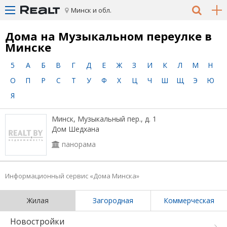
Минск и обл.
Дома на Музыкальном переулке в
Минске
5
А
Б
В
Г
Д
Е
Ж
З
И
К
Л
М
Н
О
П
Р
С
Т
У
Ф
Х
Ц
Ч
Ш
Щ
Э
Ю
Я
Минск, Музыкальный пер., д. 1
Дом Шедхана
панорама
Информационный сервис «Дома Минска»
Жилая
Загородная
Коммерческая
Новостройки