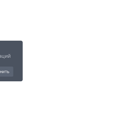
аций
нить