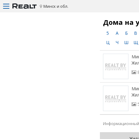
Минск и обл.
Дома на 
5
А
Б
В
Ц
Ч
Ш
Щ
Мин
Жил
Мин
Жил
Информационный 
Жил