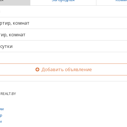
и
ртир, комнат
тир, комнат
сутки
Добавить объявление
REALT.BY
ии
тр
и