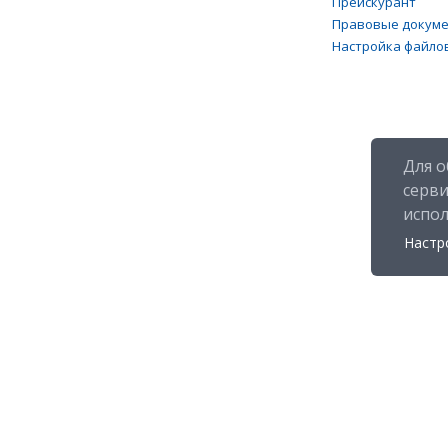
Прейскурант
Правовые докум
Настройка файлов
Для о
серв
испо
Настр