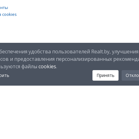
енты
 cookies
беспечения удобства пользователей Realt.by, улучшения
исов и предоставления персонализированных рекоменд
льзуются файлы
cookies
.
оить
Принять
Откло
Мы в соц. сетях:
Скачайте мобильное приложение Realt Mobile: