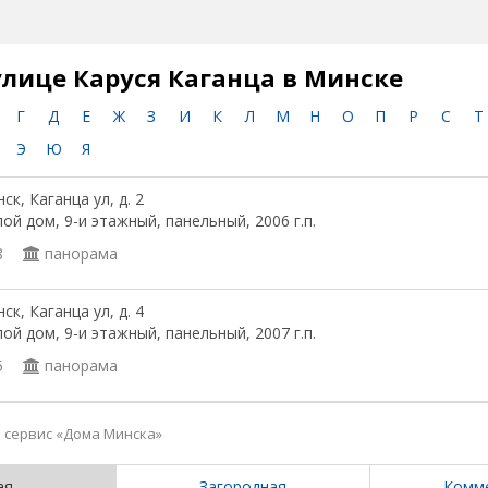
улице Каруся Каганца в Минске
Г
Д
Е
Ж
З
И
К
Л
М
Н
О
П
Р
С
Т
Э
Ю
Я
ск, Каганца ул, д. 2
ой дом, 9-и этажный, панельный, 2006 г.п.
8
панорама
ск, Каганца ул, д. 4
ой дом, 9-и этажный, панельный, 2007 г.п.
5
панорама
сервис «Дома Минска»
ая
Загородная
Комм