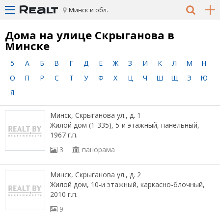
Минск и обл.
Дома на улице Скрыганова в
Минске
5
А
Б
В
Г
Д
Е
Ж
З
И
К
Л
М
Н
О
П
Р
С
Т
У
Ф
Х
Ц
Ч
Ш
Щ
Э
Ю
Я
Минск, Скрыганова ул., д. 1
Жилой дом (1-335), 5-и этажный, панельный,
1967 г.п.
3
панорама
Минск, Скрыганова ул., д. 2
Жилой дом, 10-и этажный, каркасно-блочный,
2010 г.п.
9