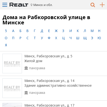
Минск и обл.
Дома на Рабкоровской улице в
Минске
5
А
Б
В
Г
Д
Е
Ж
З
И
К
Л
М
Н
О
П
Р
С
Т
У
Ф
Х
Ц
Ч
Ш
Щ
Э
Ю
Я
Минск, Рабкоровская ул., д. 5
Жилой дом
панорама
Минск, Рабкоровская ул., д. 14
Здание административно-хозяйственное
панорама
Минск, Рабкоровская ул., д. 17