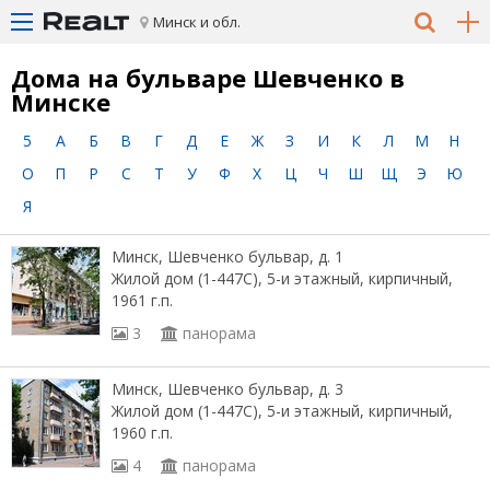
Минск и обл.
Дома на бульваре Шевченко в
Минске
5
А
Б
В
Г
Д
Е
Ж
З
И
К
Л
М
Н
О
П
Р
С
Т
У
Ф
Х
Ц
Ч
Ш
Щ
Э
Ю
Я
Минск, Шевченко бульвар, д. 1
Жилой дом (1-447С), 5-и этажный, кирпичный,
1961 г.п.
3
панорама
Минск, Шевченко бульвар, д. 3
Жилой дом (1-447С), 5-и этажный, кирпичный,
1960 г.п.
4
панорама