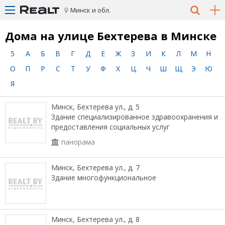
Минск и обл.
Дома на улице Бехтерева в Минске
5
А
Б
В
Г
Д
Е
Ж
З
И
К
Л
М
Н
О
П
Р
С
Т
У
Ф
Х
Ц
Ч
Ш
Щ
Э
Ю
Я
Минск, Бехтерева ул., д. 5
Здание специализированное здравоохранения и
предоставления социальных услуг
панорама
Минск, Бехтерева ул., д. 7
Здание многофункциональное
Минск, Бехтерева ул., д. 8