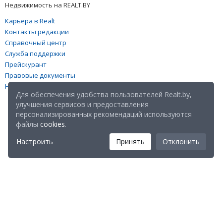
Недвижимость на REALT.BY
Карьера в Realt
Контакты редакции
Справочный центр
Служба поддержки
Прейскурант
Правовые документы
Настройка файлов cookies
Для обеспечения удобства пользователей Realt.by,
улучшения сервисов и предоставления
персонализированных рекомендаций используются
файлы
cookies
.
Настроить
Принять
Отклонить
Мы в соц. сетях: