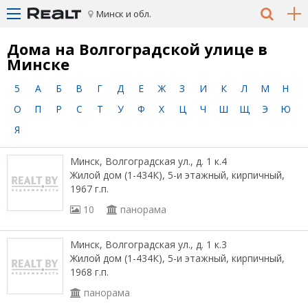
Минск и обл.
Дома на Волгоградской улице в
Минске
5
А
Б
В
Г
Д
Е
Ж
З
И
К
Л
М
Н
О
П
Р
С
Т
У
Ф
Х
Ц
Ч
Ш
Щ
Э
Ю
Я
Минск, Волгоградская ул., д. 1 к.4
Жилой дом (1-434К), 5-и этажный, кирпичный,
1967 г.п.
10
панорама
Минск, Волгоградская ул., д. 1 к.3
Жилой дом (1-434К), 5-и этажный, кирпичный,
1968 г.п.
панорама