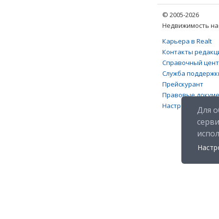
© 2005-2026
Недвижимость на 
Карьера в Realt
Контакты редакц
Справочный цен
Служба поддержк
Прейскурант
Правовые докум
Настройка файлов
Для о
серв
испо
Настр