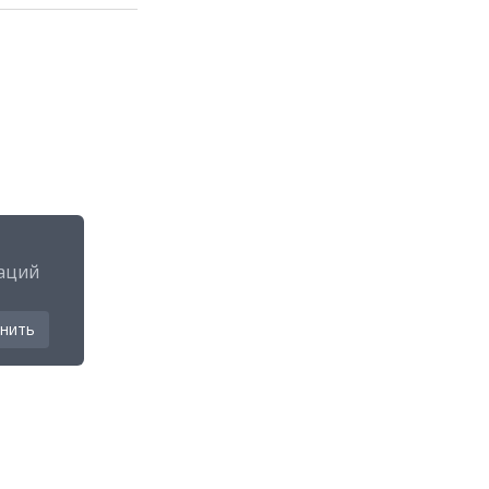
аций
нить