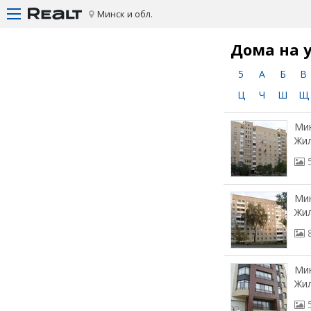
Минск и обл.
Дома на 
5
А
Б
В
Ц
Ч
Ш
Щ
Мин
Жил
Мин
Жил
Мин
Жил