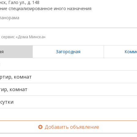
ск, Гало ул., д. 148
ние специализированное иного назначения
панорама
сервис «Дома Минска»
ая
Загородная
Комм
и
ртир, комнат
тир, комнат
сутки
Добавить объявление