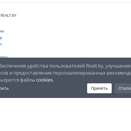
REALT.BY
ии
тр
и
енты
 cookies
беспечения удобства пользователей Realt.by, улучшения
исов и предоставления персонализированных рекоменд
льзуются файлы
cookies
.
оить
Принять
Откло
Мы в соц. сетях: