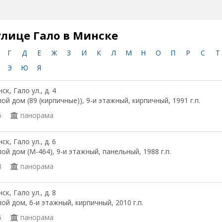
улице Гало в Минске
Г
Д
Е
Ж
З
И
К
Л
М
Н
О
П
Р
С
Т
Э
Ю
Я
ск, Гало ул., д. 4
ой дом (89 (кирпичные)), 9-и этажный, кирпичный, 1991 г.п.
5
панорама
ск, Гало ул., д. 6
ой дом (М-464), 9-и этажный, панельный, 1988 г.п.
8
панорама
ск, Гало ул., д. 8
ой дом, 6-и этажный, кирпичный, 2010 г.п.
5
панорама