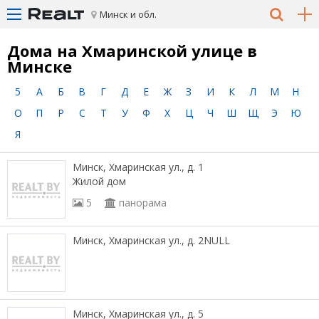
Минск и обл.
Дома на Хмаринской улице в
Минске
5
А
Б
В
Г
Д
Е
Ж
З
И
К
Л
М
Н
О
П
Р
С
Т
У
Ф
Х
Ц
Ч
Ш
Щ
Э
Ю
Я
Минск, Хмаринская ул., д. 1
Жилой дом
5
панорама
Минск, Хмаринская ул., д. 2NULL
Минск, Хмаринская ул., д. 5