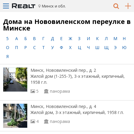
Минск и обл.
Дома на Нововиленском переулке в
Минске
5
А
Б
В
Г
Д
Е
Ж
З
И
К
Л
М
Н
О
П
Р
С
Т
У
Ф
Х
Ц
Ч
Ш
Щ
Э
Ю
Я
Минск, Нововиленский пер., д. 2
Жилой дом (1-255-7), 3-х этажный, кирпичный,
1958 г.п.
5
панорама
Минск, Нововиленский пер., д. 4
Жилой дом, 3-х этажный, кирпичный, 1958 г.п.
4
панорама