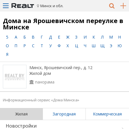
Минск и обл.
Дома на Ярошевичском переулке в
Минске
5
А
Б
В
Г
Д
Е
Ж
З
И
К
Л
М
Н
О
П
Р
С
Т
У
Ф
Х
Ц
Ч
Ш
Щ
Э
Ю
Я
Минск, Ярошевичский пер., д. 12
Жилой дом
панорама
Информационный сервис «Дома Минска»
Жилая
Загородная
Коммерческая
Новостройки