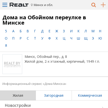
Минск и обл.
Дома на Обойном переулке в
Минске
5
А
Б
В
Г
Д
Е
Ж
З
И
К
Л
М
Н
О
П
Р
С
Т
У
Ф
Х
Ц
Ч
Ш
Щ
Э
Ю
Я
Минск, Обойный пер., д. 8
Жилой дом, 2-х этажный, кирпичный, 1949 г.п.
Информационный сервис «Дома Минска»
Жилая
Загородная
Коммерческая
Новостройки