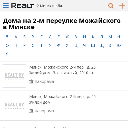
Минск и обл.
Дома на 2-м переулке Можайского
в Минске
5
А
Б
В
Г
Д
Е
Ж
З
И
К
Л
М
Н
О
П
Р
С
Т
У
Ф
Х
Ц
Ч
Ш
Щ
Э
Ю
Я
Минск, Можайского 2-й пер., д. 26
Жилой дом, 3-х этажный, 2010 г.п.
панорама
Минск, Можайского 2-й пер., д. 46
Жилой дом
панорама