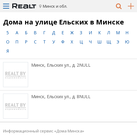
Минск и обл.
Дома на улице Ельских в Минске
5
А
Б
В
Г
Д
Е
Ж
З
И
К
Л
М
Н
О
П
Р
С
Т
У
Ф
Х
Ц
Ч
Ш
Щ
Э
Ю
Я
Минск, Ельских ул., д. 2NULL
Минск, Ельских ул., д. 8NULL
Информационный сервис «Дома Минска»