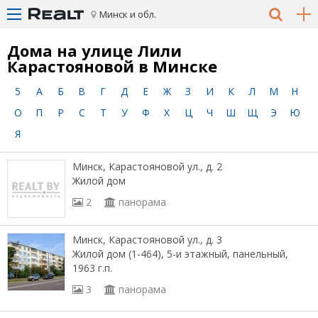
Минск и обл.
Дома на улице Лили
Карастояновой в Минске
5
А
Б
В
Г
Д
Е
Ж
З
И
К
Л
М
Н
О
П
Р
С
Т
У
Ф
Х
Ц
Ч
Ш
Щ
Э
Ю
Я
Минск, Карастояновой ул., д. 2
Жилой дом
2
панорама
Минск, Карастояновой ул., д. 3
Жилой дом (1-464), 5-и этажный, панельный,
1963 г.п.
3
панорама