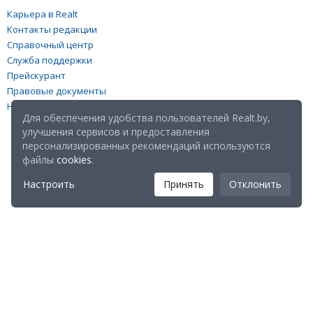
Карьера в Realt
Контакты редакции
Справочный центр
Служба поддержки
Прейскурант
Правовые документы
Настройка файлов cookies
Для обеспечения удобства пользователей Realt.by,
улучшения сервисов и предоставления
персонализированных рекомендаций используются
файлы
cookies
.
Настроить
Принять
Отклонить
Мы в соц. сетях:
Скачайте мобильное приложение Realt Mobile: