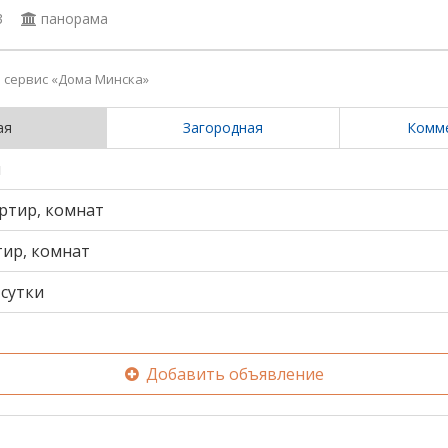
3
панорама
сервис «Дома Минска»
ая
Загородная
Комм
и
ртир, комнат
тир, комнат
сутки
Добавить объявление