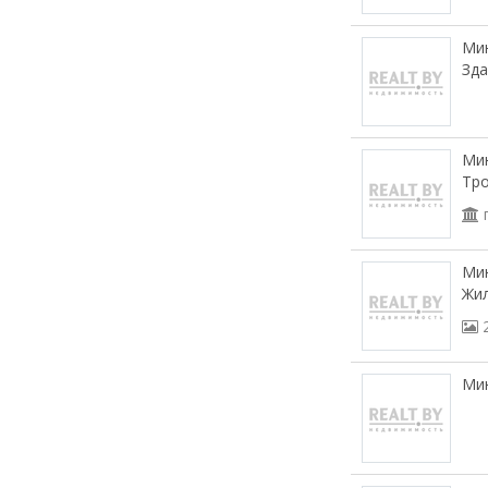
Мин
Зда
Мин
Тро
Мин
Жи
Мин