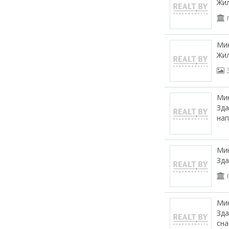
Жил
Мин
Жи
Мин
Зда
нап
Мин
Зд
Мин
Зда
сна