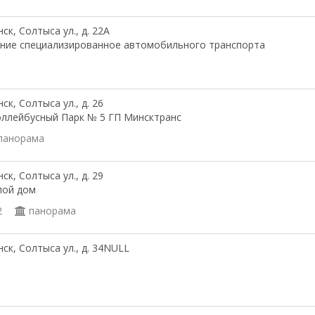
ск, Солтыса ул., д. 22А
ние специализированное автомобильного транспорта
ск, Солтыса ул., д. 26
ллейбусный Парк № 5 ГП Минсктранс
панорама
ск, Солтыса ул., д. 29
лой дом
2
панорама
ск, Солтыса ул., д. 34NULL