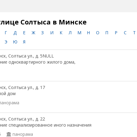
улице Солтыса в Минске
Г
Д
Е
Ж
З
И
К
Л
М
Н
О
П
Р
С
Т
Э
Ю
Я
ск, Солтыса ул., д. 5NULL
ние одноквартирного жилого дома,
ск, Солтыса ул., д. 17
лой дом
панорама
ск, Солтыса ул., д. 22
ние специализированное иного назначения
5
панорама