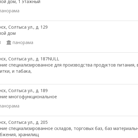
ой дом, 1 этажный
панорама
ск, Солтыса ул., д. 129
лой дом
3
панорама
ск, Солтыса ул., д. 187NULL
ние специализированное для производства продуктов питания,
итки, и табака,
ск, Солтыса ул., д. 189
ание многофункциональное
панорама
ск, Солтыса ул., д. 205
ние специализированное складов, торговых баз, баз материаль
бжения, хранилищ