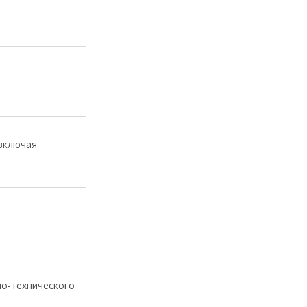
 включая
но-технического