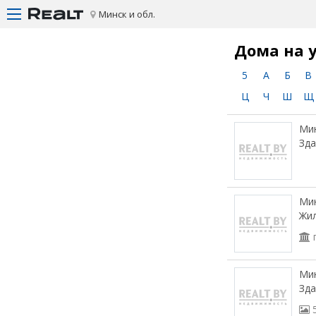
Минск и обл.
Дома на 
5
А
Б
В
Ц
Ч
Ш
Щ
Мин
Зда
Мин
Жи
Мин
Зда