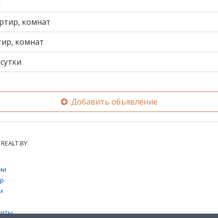
и
ртир, комнат
тир, комнат
сутки
Добавить объявление
REALT.BY
ии
тр
и
енты