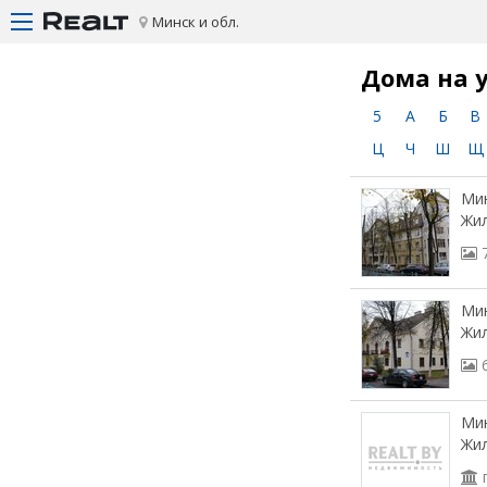
Минск и обл.
Дома на 
5
А
Б
В
Ц
Ч
Ш
Щ
Мин
Жил
Мин
Жил
Мин
Жил