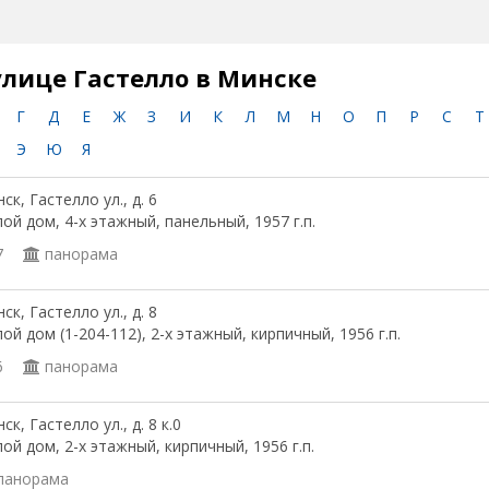
улице Гастелло в Минске
Г
Д
Е
Ж
З
И
К
Л
М
Н
О
П
Р
С
Т
Э
Ю
Я
ск, Гастелло ул., д. 6
ой дом, 4-х этажный, панельный, 1957 г.п.
7
панорама
ск, Гастелло ул., д. 8
ой дом (1-204-112), 2-х этажный, кирпичный, 1956 г.п.
6
панорама
ск, Гастелло ул., д. 8 к.0
ой дом, 2-х этажный, кирпичный, 1956 г.п.
панорама