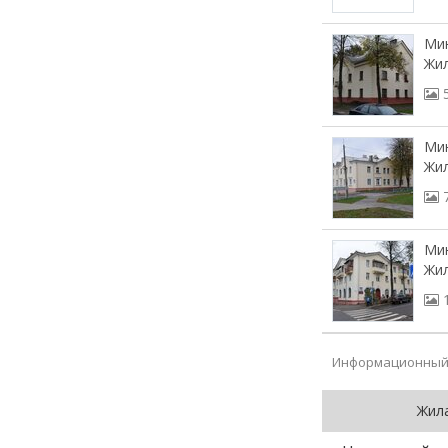
Мин
Жил
Мин
Жил
Мин
Жил
Информационный 
Жил