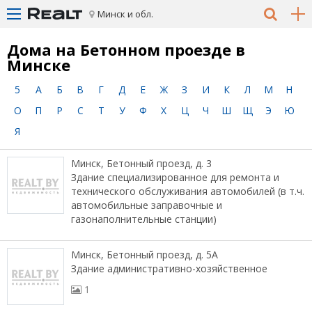
Минск и обл.
Дома на Бетонном проезде в
Минске
5
А
Б
В
Г
Д
Е
Ж
З
И
К
Л
М
Н
О
П
Р
С
Т
У
Ф
Х
Ц
Ч
Ш
Щ
Э
Ю
Я
Минск, Бетонный проезд, д. 3
Здание специализированное для ремонта и
технического обслуживания автомобилей (в т.ч.
автомобильные заправочные и
газонаполнительные станции)
Минск, Бетонный проезд, д. 5А
Здание административно-хозяйственное
1