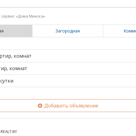
сервис «Дома Минска»
ая
Загородная
Комм
и
ртир, комнат
тир, комнат
сутки
Добавить объявление
REALT.BY