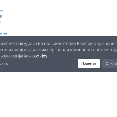
ии
тр
и
енты
 cookies
беспечения удобства пользователей Realt.by, улучшения
исов и предоставления персонализированных рекоменд
льзуются файлы
cookies
.
оить
Принять
Откло
Мы в соц. сетях:
Скачайте мобильное приложение Realt Mobile: