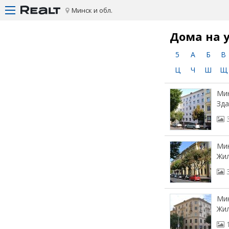
Минск и обл.
Дома на 
5
А
Б
В
Ц
Ч
Ш
Щ
Мин
Зда
Мин
Жил
Мин
Жил