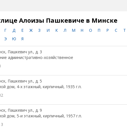
улице Алоизы Пашкевиче в Минске
Г
Д
Е
Ж
З
И
К
Л
М
Н
О
П
Р
С
Т
Э
Ю
Я
ск, Пашкевич ул., д. 3
ние административно-хозяйственное
3
ск, Пашкевич ул., д. 5
ой дом, 4-х этажный, кирпичный, 1935 г.п.
32
ск, Пашкевич ул., д. 9
ой дом, 5-и этажный, кирпичный, 1957 г.п.
13