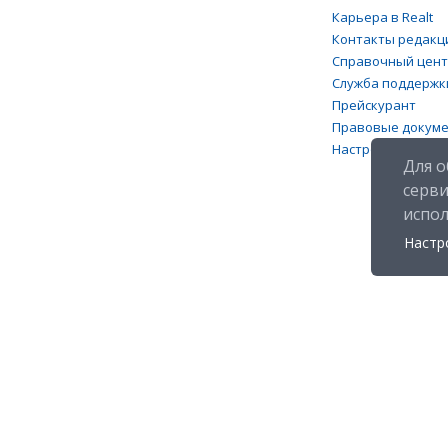
Карьера в Realt
Контакты редакц
Справочный цен
Служба поддержк
Прейскурант
Правовые докум
Настройка файлов
Для о
серв
испо
Настр