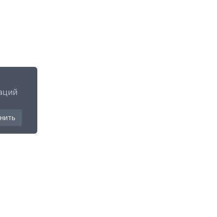
аций
нить