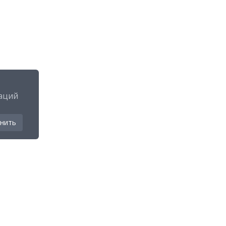
аций
нить