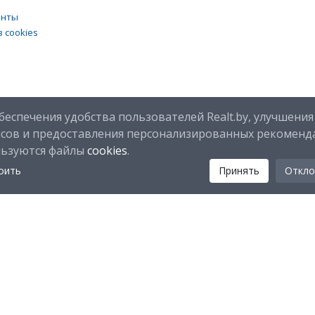
енты
 cookies
беспечения удобства пользователей Realt.by, улучшения
исов и предоставления персонализированных рекоменд
льзуются файлы
cookies
.
оить
Принять
Откло
Мы в соц. сетях:
Скачайте мобильное приложение Realt Mobile: