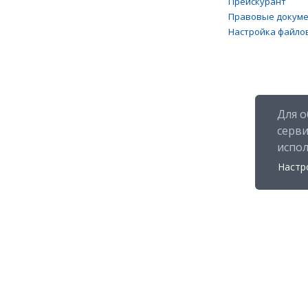
Прейскурант
Правовые докум
Настройка файлов
Для о
серв
испо
Настр