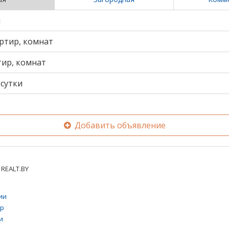
и
ртир, комнат
тир, комнат
сутки
Добавить объявление
REALT.BY
ии
тр
и