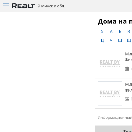
Минск и обл.
Дома на 
5
А
Б
В
Ц
Ч
Ш
Щ
Мин
Жи
Мин
Жи
Информационный 
Жил