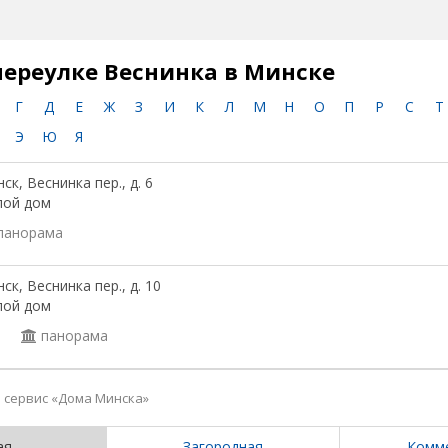
переулке Веснинка в Минске
Г
Д
Е
Ж
З
И
К
Л
М
Н
О
П
Р
С
Т
Э
Ю
Я
ск, Веснинка пер., д. 6
лой дом
панорама
ск, Веснинка пер., д. 10
лой дом
1
панорама
сервис «Дома Минска»
ая
Загородная
Комм