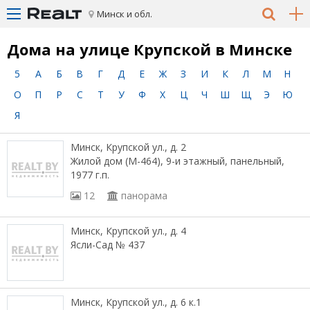
Минск и обл.
Дома на улице Крупской в Минске
5
А
Б
В
Г
Д
Е
Ж
З
И
К
Л
М
Н
О
П
Р
С
Т
У
Ф
Х
Ц
Ч
Ш
Щ
Э
Ю
Я
Минск, Крупской ул., д. 2
Жилой дом (М-464), 9-и этажный, панельный,
1977 г.п.
12
панорама
Минск, Крупской ул., д. 4
Ясли-Сад № 437
Минск, Крупской ул., д. 6 к.1