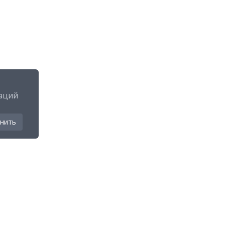
аций
нить