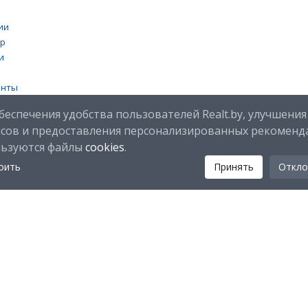
ии
тр
и
енты
 cookies
беспечения удобства пользователей Realt.by, улучшения
исов и предоставления персонализированных рекоменд
льзуются файлы
cookies
.
оить
Принять
Откло
Мы в соц. сетях:
Скачайте мобильное приложение Realt Mobile: