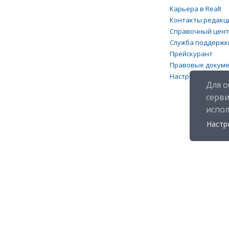
Карьера в Realt
Контакты редакц
Справочный цен
Служба поддержк
Прейскурант
Правовые докум
Настройка файлов
Для о
серв
испо
Настр