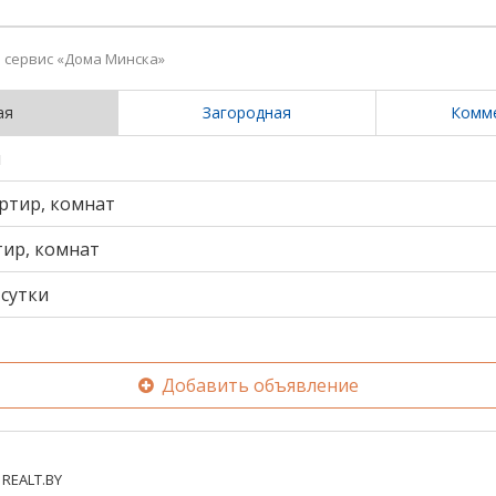
сервис «Дома Минска»
ая
Загородная
Комм
и
ртир, комнат
тир, комнат
сутки
Добавить объявление
REALT.BY