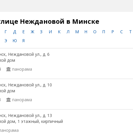
улице Неждановой в Минске
Г
Д
Е
Ж
З
И
К
Л
М
Н
О
П
Р
С
Т
Э
Ю
Я
ск, Неждановой ул., д. 6
лой дом
4
панорама
ск, Неждановой ул., д. 10
лой дом
3
панорама
ск, Неждановой ул., д. 13
ой дом, 1 этажный, кирпичный
панорама