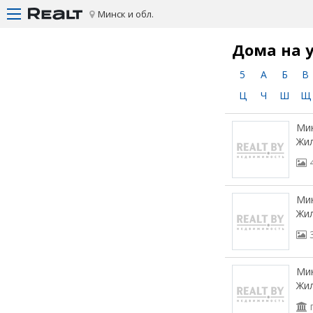
Минск и обл.
Дома на 
5
А
Б
В
Ц
Ч
Ш
Щ
Мин
Жи
Мин
Жи
Мин
Жил