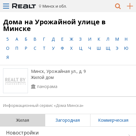
Минск и обл.
Дома на Урожайной улице в
Минске
5
А
Б
В
Г
Д
Е
Ж
З
И
К
Л
М
Н
О
П
Р
С
Т
У
Ф
Х
Ц
Ч
Ш
Щ
Э
Ю
Я
Минск, Урожайная ул., д. 9
Жилой дом
панорама
Информационный сервис «Дома Минска»
Жилая
Загородная
Коммерческая
Новостройки