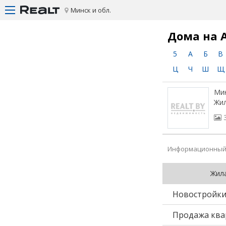
Минск и обл.
Дома на 
5
А
Б
В
Ц
Ч
Ш
Щ
Мин
Жи
Информационный 
Жил
Новостройк
Продажа ква