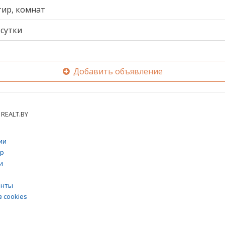
тир, комнат
сутки
Добавить объявление
REALT.BY
ии
тр
и
енты
 cookies