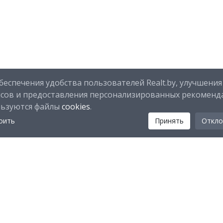
беспечения удобства пользователей Realt.by, улучшения
исов и предоставления персонализированных рекоменд
льзуются файлы
cookies
.
оить
Принять
Откло
Мы в соц. сетях:
Скачайте мобильное приложение Realt Mobile: