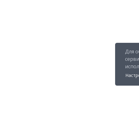
Для о
серв
испо
Настр