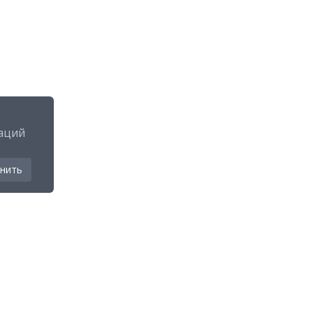
аций
нить