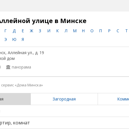
Аллейной улице в Минске
Г
Д
Е
Ж
З
И
К
Л
М
Н
О
П
Р
С
Т
Э
Ю
Я
ск, Аллейная ул., д. 19
лой дом
3
панорама
сервис «Дома Минска»
ая
Загородная
Комм
и
ртир, комнат