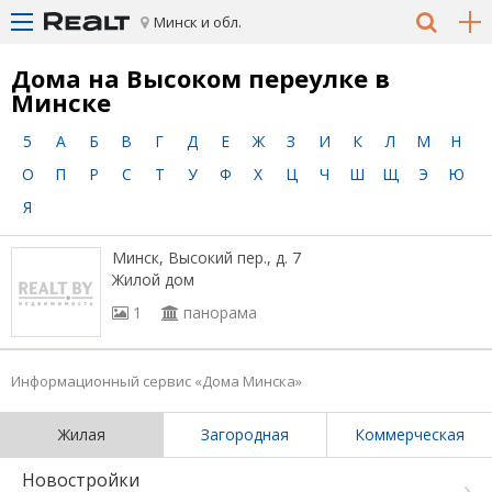
Минск и обл.
Дома на Высоком переулке в
Минске
5
А
Б
В
Г
Д
Е
Ж
З
И
К
Л
М
Н
О
П
Р
С
Т
У
Ф
Х
Ц
Ч
Ш
Щ
Э
Ю
Я
Минск, Высокий пер., д. 7
Жилой дом
1
панорама
Информационный сервис «Дома Минска»
Жилая
Загородная
Коммерческая
Новостройки