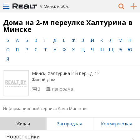
Минск и обл.
Дома на 2-м переулке Халтурина в
Минске
5
А
Б
В
Г
Д
Е
Ж
З
И
К
Л
М
Н
О
П
Р
С
Т
У
Ф
Х
Ц
Ч
Ш
Щ
Э
Ю
Я
Минск, Халтурина 2-й пер., д. 12
Жилой дом
3
панорама
Информационный сервис «Дома Минска»
Жилая
Загородная
Коммерческая
Новостройки