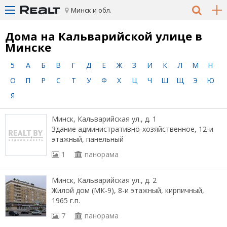
Минск и обл.
Дома на Кальварийской улице в
Минске
5
А
Б
В
Г
Д
Е
Ж
З
И
К
Л
М
Н
О
П
Р
С
Т
У
Ф
Х
Ц
Ч
Ш
Щ
Э
Ю
Я
Минск, Кальварийская ул., д. 1
Здание административно-хозяйственное, 12-и
этажный, панельный
1
панорама
Минск, Кальварийская ул., д. 2
Жилой дом (МК-9), 8-и этажный, кирпичный,
1965 г.п.
7
панорама