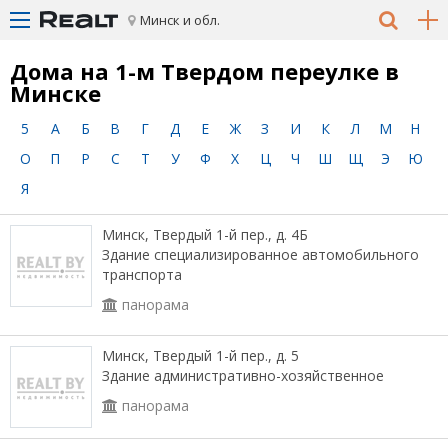
Минск и обл.
Дома на 1-м Твердом переулке в
Минске
5
А
Б
В
Г
Д
Е
Ж
З
И
К
Л
М
Н
О
П
Р
С
Т
У
Ф
Х
Ц
Ч
Ш
Щ
Э
Ю
Я
Минск, Твердый 1-й пер., д. 4Б
Здание специализированное автомобильного
транспорта
панорама
Минск, Твердый 1-й пер., д. 5
Здание административно-хозяйственное
панорама