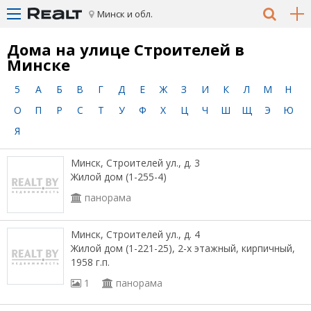
Минск и обл.
Дома на улице Строителей в
Минске
5
А
Б
В
Г
Д
Е
Ж
З
И
К
Л
М
Н
О
П
Р
С
Т
У
Ф
Х
Ц
Ч
Ш
Щ
Э
Ю
Я
Минск, Строителей ул., д. 3
Жилой дом (1-255-4)
панорама
Минск, Строителей ул., д. 4
Жилой дом (1-221-25), 2-х этажный, кирпичный,
1958 г.п.
1
панорама