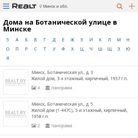
Минск и обл.
Дома на Ботанической улице в
Минске
5
А
Б
В
Г
Д
Е
Ж
З
И
К
Л
М
Н
О
П
Р
С
Т
У
Ф
Х
Ц
Ч
Ш
Щ
Э
Ю
Я
Минск, Ботаническая ул., д. 3
Жилой дом, 3-х этажный, кирпичный, 1957 г.п.
4
панорама
Минск, Ботаническая ул., д. 5
Жилой дом (1-447С), 5-и этажный, кирпичный,
1958 г.п.
2
панорама