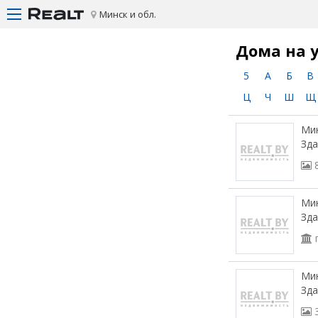
Минск и обл.
Дома на 
5
А
Б
В
Ц
Ч
Ш
Щ
Мин
Зда
Мин
Зда
Мин
Зда