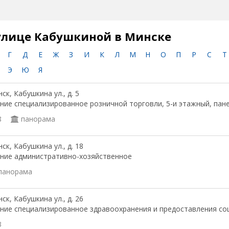
улице Кабушкиной в Минске
Г
Д
Е
Ж
З
И
К
Л
М
Н
О
П
Р
С
Т
Э
Ю
Я
ск, Кабушкина ул., д. 5
ние специализированное розничной торговли, 5-и этажный, панел
8
панорама
ск, Кабушкина ул., д. 18
ние административно-хозяйственное
панорама
ск, Кабушкина ул., д. 26
ние специализированное здравоохранения и предоставления со
3