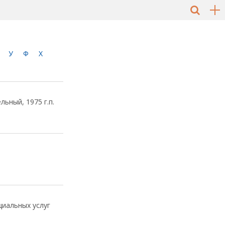
У
Ф
Х
ьный, 1975 г.п.
циальных услуг