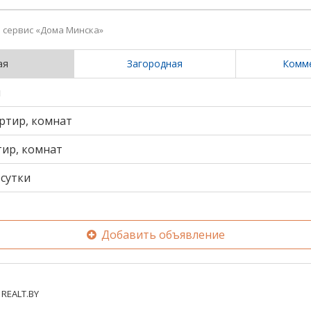
сервис «Дома Минска»
ая
Загородная
Комм
и
ртир, комнат
тир, комнат
сутки
Добавить объявление
REALT.BY