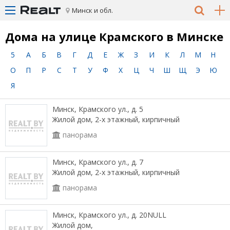
Минск и обл.
Дома на улице Крамского в Минске
5
А
Б
В
Г
Д
Е
Ж
З
И
К
Л
М
Н
О
П
Р
С
Т
У
Ф
Х
Ц
Ч
Ш
Щ
Э
Ю
Я
Минск, Крамского ул., д. 5
Жилой дом, 2-х этажный, кирпичный
панорама
Минск, Крамского ул., д. 7
Жилой дом, 2-х этажный, кирпичный
панорама
Минск, Крамского ул., д. 20NULL
Жилой дом,