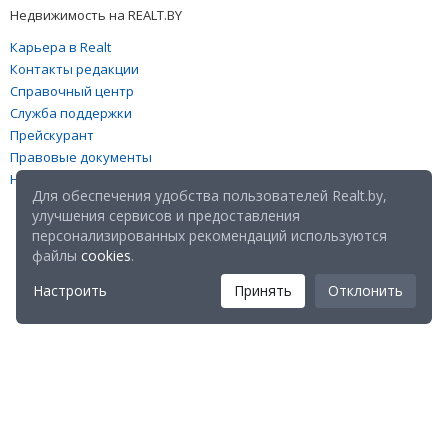
Недвижимость на REALT.BY
Карьера в Realt
Контакты редакции
Справочный центр
Служба поддержки
Прейскурант
Правовые документы
Настройка файлов cookies
Для обеспечения удобства пользователей Realt.by,
улучшения сервисов и предоставления
персонализированных рекомендаций используются
файлы
cookies
.
Настроить
Принять
Отклонить
Мы в соц. сетях: