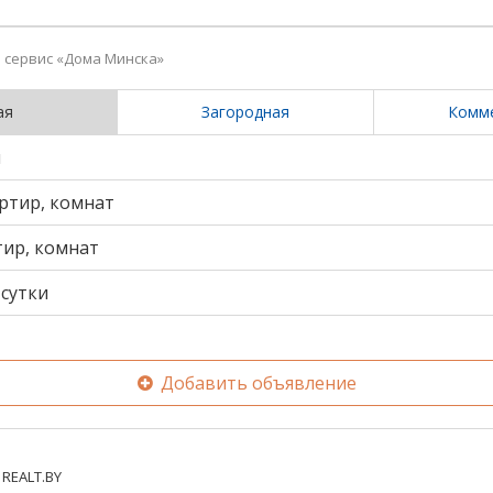
сервис «Дома Минска»
ая
Загородная
Комм
и
ртир, комнат
тир, комнат
сутки
Добавить объявление
REALT.BY