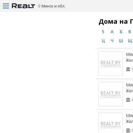
Минск и обл.
Дома на 
5
А
Б
В
Ц
Ч
Ш
Щ
Мин
Жи
Мин
Жи
Мин
Жи