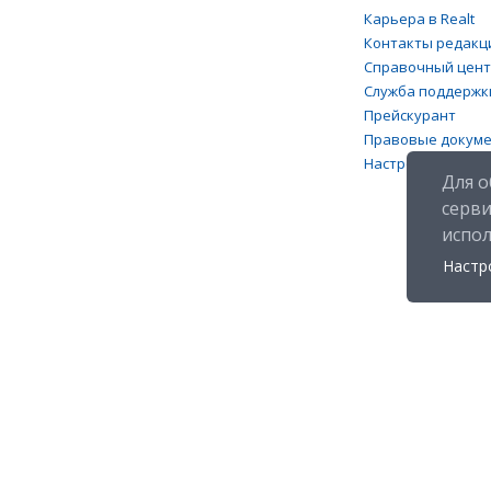
Карьера в Realt
Контакты редакц
Справочный цен
Служба поддержк
Прейскурант
Правовые докум
Настройка файлов
Для о
серв
испо
Настр