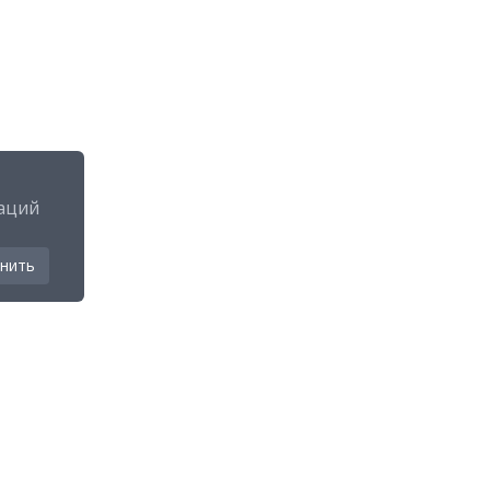
аций
нить