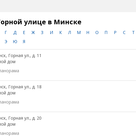
Горной улице в Минске
Г
Д
Е
Ж
З
И
К
Л
М
Н
О
П
Р
С
Т
Э
Ю
Я
ск, Горная ул., д. 11
лой дом
панорама
ск, Горная ул., д. 18
лой дом
панорама
ск, Горная ул., д. 20
лой дом
панорама