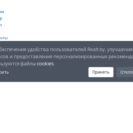
ии
тр
и
енты
 cookies
беспечения удобства пользователей Realt.by, улучшения
исов и предоставления персонализированных рекоменд
льзуются файлы
cookies
.
оить
Принять
Откло
Мы в соц. сетях:
Скачайте мобильное приложение Realt Mobile: