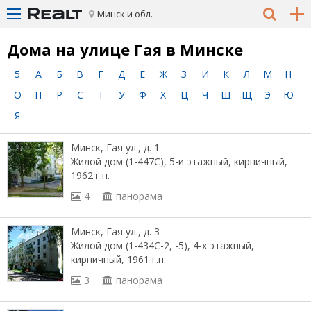
Минск и обл.
Дома на улице Гая в Минске
5
А
Б
В
Г
Д
Е
Ж
З
И
К
Л
М
Н
О
П
Р
С
Т
У
Ф
Х
Ц
Ч
Ш
Щ
Э
Ю
Я
Минск, Гая ул., д. 1
Жилой дом (1-447С), 5-и этажный, кирпичный,
1962 г.п.
4
панорама
Минск, Гая ул., д. 3
Жилой дом (1-434С-2, -5), 4-х этажный,
кирпичный, 1961 г.п.
3
панорама