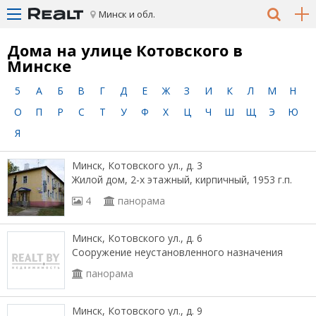
Минск и обл.
Дома на улице Котовского в
Минске
5
А
Б
В
Г
Д
Е
Ж
З
И
К
Л
М
Н
О
П
Р
С
Т
У
Ф
Х
Ц
Ч
Ш
Щ
Э
Ю
Я
Минск, Котовского ул., д. 3
Жилой дом, 2-х этажный, кирпичный, 1953 г.п.
4
панорама
Минск, Котовского ул., д. 6
Сооружение неустановленного назначения
панорама
Минск, Котовского ул., д. 9