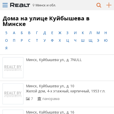
Минск и обл.
Дома на улице Куйбышева в
Минске
5
А
Б
В
Г
Д
Е
Ж
З
И
К
Л
М
Н
О
П
Р
С
Т
У
Ф
Х
Ц
Ч
Ш
Щ
Э
Ю
Я
Минск, Куйбышева ул., д. 7NULL
Минск, Куйбышева ул., д. 10
Жилой дом, 4-х этажный, кирпичный, 1953 г.п.
7
панорама
Минск, Куйбышева ул., д. 16